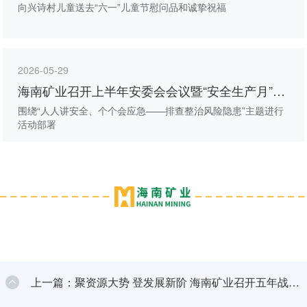
动
向兴诗村儿童送去“六一”儿童节慰问品和诚挚祝福
2026-05-29
海南矿业召开上半年安委会会议暨“安全生产月”动
员大会
围绕“人人讲安全、个个会应急——排查整治风险隐患”主题进行
活动部署
上一篇：聚资源大势 登发展新阶 海南矿业召开五年战略