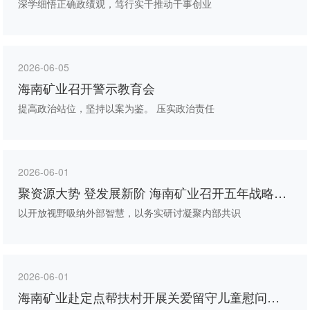
题辅导会
深学细悟正确政绩观，笃行实干推动干事创业
2026-06-05
海南矿业召开警示教育会
提高政治站位，坚持以案为鉴。 压实政治责任
2026-06-01
聚资源大势 登发展新阶 海南矿业召开五年战略规
划研讨会
以开放视野吸纳外部智慧，以务实研讨凝聚内部共识
2026-06-01
海南矿业赴定点帮扶村开展关爱留守儿童慰问活