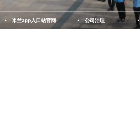
米兰app入口站官网-
公司治理
米兰中国