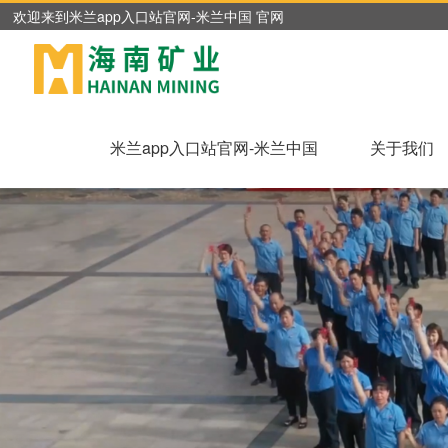
米兰app入口站官网
欢迎来到米兰app入口站官网-米兰中国 官网
米兰app入口站官网-米兰中国
关于我们