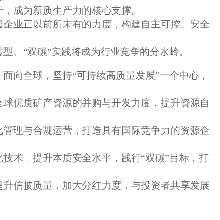
产，成为新质生产力的核心支撑。
国企业正以前所未有的力度，构建自主可控、安全
型、“双碳”实践将成为行业竞争的分水岭。
，面向全球，坚持“可持续高质量发展”一个中心，
全球优质矿产资源的并购与开发力度，提升资源自
化管理与合规运营，打造具有国际竞争力的资源企
化技术，提升本质安全水平，践行“双碳”目标，打
提升信披质量，加大分红力度，与投资者共享发展