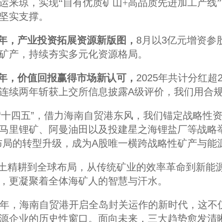
运
来琼，实
现“自有优质矿山+高品质先进加工产线
坚实支撑。
年，产业投资
拓展
资源新版图
，
8月以3亿元增资
矿产，持续夯实多元化资源格局。
年
，
价值回报赢得市场新认可，
2025年共计分红超
并连续两年斩获上交所信息披露A级评价，我们用合
“十四五”，借力海南自贸港东风，我们锚定战略性
马里锂矿、阿曼油田以及投建星之海锂盐厂等战略举
布局的转型升级，成为A股唯一横跨战略性矿产与能
土精耕到全球布局，从传统矿业的效率革命到新能
，更凝聚着全体海矿人的智慧与汗水。
26年，海南自贸港开启全岛封关运作的新时代，这
源企业的历史性窗口。面向未来，三大趋势愈发清