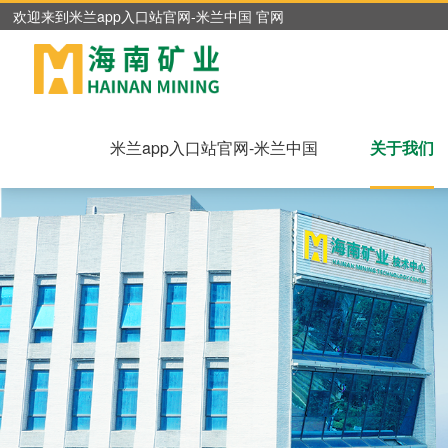
米兰app入口站官网
欢迎来到米兰app入口站官网-米兰中国 官网
米兰app入口站官网-米兰中国
关于我们