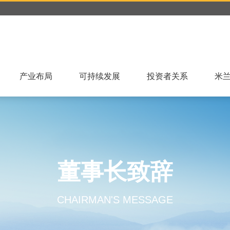
产业布局
可持续发展
投资者关系
米兰
董事长致辞
CHAIRMAN'S MESSAGE