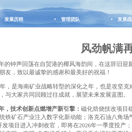
发展历程
管理团队
发展战
风劲帆满
年的钟声回荡在自贸港的椰风海韵间，在这辞旧迎
朋友，
致以最诚挚的感谢和最美好的祝福
！
25年，是海南矿业
战略转型的深化之年，也是攻坚克难
，与大家共同回顾过往成就，展望未来发展蓝图。
5年，
技术
创新
点燃增产新引擎
：
磁化焙烧技改项目
统铁矿石产
业注入数字化新动能；洛克石油八角场
开发项目进入冲刺
收官，即将在2026年一季度投产