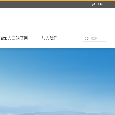
EN
app入口站官网
加入我们
搜索