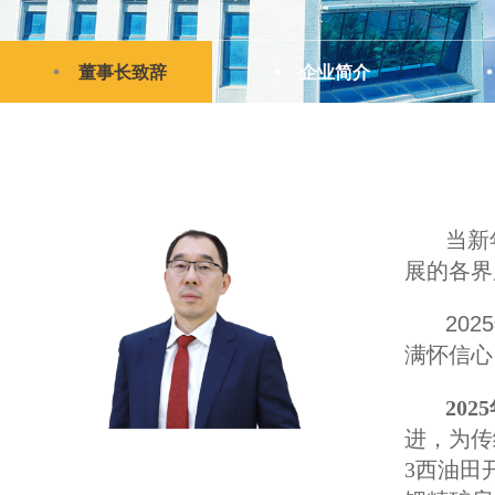
董事长致辞
企业简介
当新
展的各界
20
满怀信心
202
进，为传
3西油田