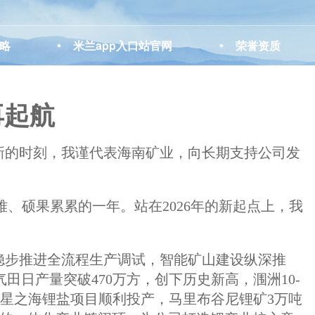
略
米兰app入口站官网
荣誉资质
再起航
新的时刻，我谨代表海南矿业，向长期支持公司发
、硕果累累的一年。站在2026年的新起点上，我
稳步推进全流程生产调试，智能矿山建设纵深推
气田日产量突破4
70
万方，创下历史新高，涠洲10-
；星之海锂盐
项目顺利投产，马里布谷尼锂矿3万吨