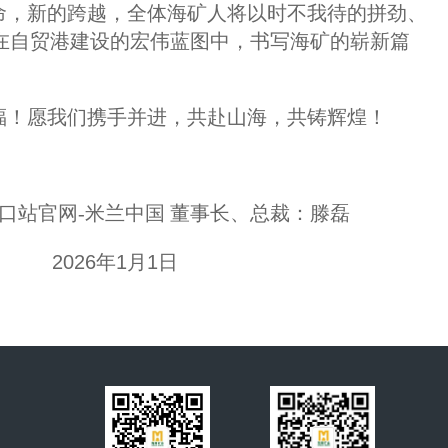
命，新的跨越，全体海矿人将以时不我待的拼劲、
在自贸港建设的宏伟蓝图中，书写海矿的崭新篇
福！愿我们携手并进，共赴山海，共铸辉煌！
入口站官网-米兰中国
董事长、总裁：滕磊
2026年1月1日