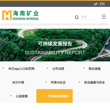
米兰app入口站官网
EN
搜索
可持续发展报告
SUSTAINABILITY REPORT
米兰app入口站官网-
公司治理
商业道德
米兰中国
环境与生态
职业健康与安全
公益慈善
可持续发展报告