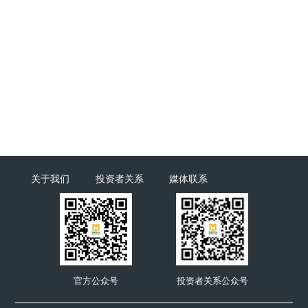
关于我们
投资者关系
媒体联系
官方公众号
投资者关系公众号