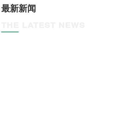
最新新闻
THE LATEST NEWS