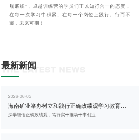
规底线”，卓越训练营的学员们正以知行合一的态度，
在每一次学习中积累、在每一个岗位上践行。行而不
辍，未来可期！
最新新闻
THE LATEST NEWS
2026-06-05
海南矿业举办树立和践行正确政绩观学习教育专
题辅导会
深学细悟正确政绩观，笃行实干推动干事创业