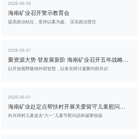
2026-06-05
海南矿业召开警示教育会
提高政治站位，坚持以案为鉴。 压实政治责任
2026-06-01
聚资源大势 登发展新阶 海南矿业召开五年战略规
划研讨会
以开放视野吸纳外部智慧，以务实研讨凝聚内部共识
2026-06-01
海南矿业赴定点帮扶村开展关爱留守儿童慰问活
动
向兴诗村儿童送去“六一”儿童节慰问品和诚挚祝福